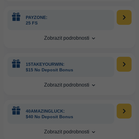
Sázka
PAYZONE:
Maximální vklad
25 FS
Doba platnosti
Zobrazit podrobnosti
Slevový kód
Sázka
15TAKEYOURWIN:
Maximální vklad
$15 No Deposit Bonus
Doba platnosti
Zobrazit podrobnosti
Slevový kód
Sázka
40AMAZINGLUCK:
Maximální vklad
$40 No Deposit Bonus
Doba platnosti
Zobrazit podrobnosti
Slevový kód