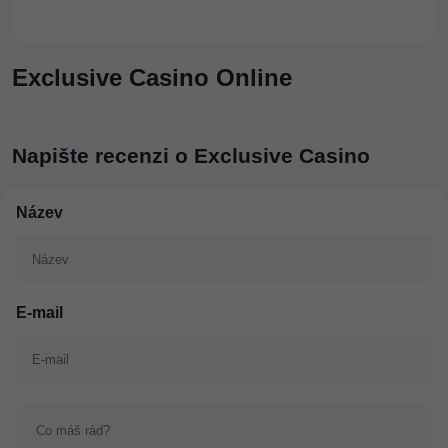
Exclusive Casino Online
Napište recenzi o Exclusive Casino
Název
E-mail