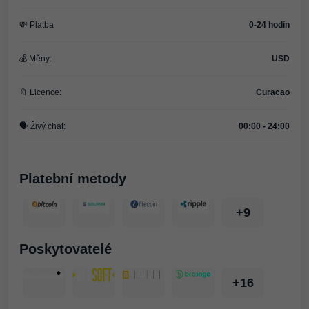
💸 Platba
0-24 hodin
💰 Měny:
USD
🔖 Licence:
Curacao
🗣 Živý chat:
00:00 - 24:00
Platební metody
+9
Poskytovatelé
+16