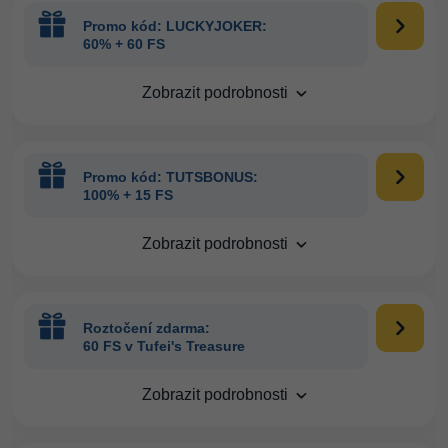
Promo kód: LUCKYJOKER:
Maximální vklad
60% + 60 FS
Doba platnosti
Zobrazit podrobnosti
Slevový kód
Sázka
Promo kód: TUTSBONUS:
Maximální vklad
100% + 15 FS
Doba platnosti
Zobrazit podrobnosti
Slevový kód
Sázka
Roztočení zdarma:
Maximální vklad
60 FS v Tufei's Treasure
Doba platnosti
Zobrazit podrobnosti
Slevový kód
Sázka