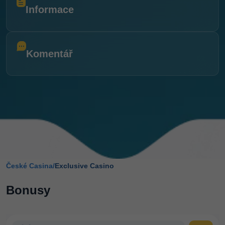
Informace
Komentář
České Casina
/
Exclusive Casino
Bonusy