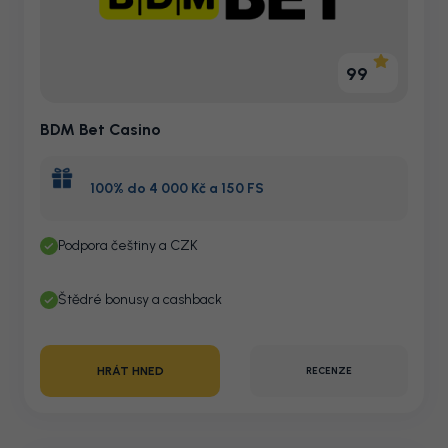
99
BDM Bet Casino
100% do 4 000 Kč a 150 FS
Podpora češtiny a CZK
Štědré bonusy a cashback
HRÁT HNED
RECENZE