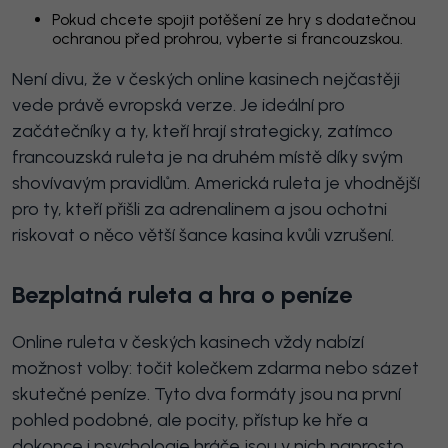
Pokud chcete spojit potěšení ze hry s dodatečnou
ochranou před prohrou, vyberte si francouzskou.
Není divu, že v českých online kasinech nejčastěji
vede právě evropská verze. Je ideální pro
začátečníky a ty, kteří hrají strategicky, zatímco
francouzská ruleta je na druhém místě díky svým
shovívavým pravidlům. Americká ruleta je vhodnější
pro ty, kteří přišli za adrenalinem a jsou ochotni
riskovat o něco větší šance kasina kvůli vzrušení.
Bezplatná ruleta a hra o peníze
Online ruleta v českých kasinech vždy nabízí
možnost volby: točit kolečkem zdarma nebo sázet
skutečné peníze. Tyto dva formáty jsou na první
pohled podobné, ale pocity, přístup ke hře a
dokonce i psychologie hráče jsou v nich naprosto