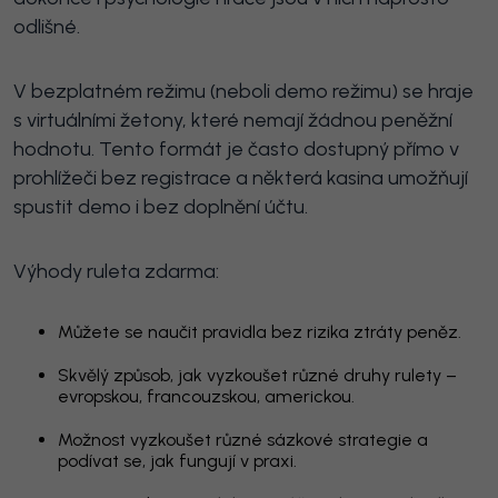
odlišné.
V bezplatném režimu (neboli demo režimu) se hraje
s virtuálními žetony, které nemají žádnou peněžní
hodnotu. Tento formát je často dostupný přímo v
prohlížeči bez registrace a některá kasina umožňují
spustit demo i bez doplnění účtu.
Výhody ruleta zdarma:
Můžete se naučit pravidla bez rizika ztráty peněz.
Skvělý způsob, jak vyzkoušet různé druhy rulety –
evropskou, francouzskou, americkou.
Možnost vyzkoušet různé sázkové strategie a
podívat se, jak fungují v praxi.