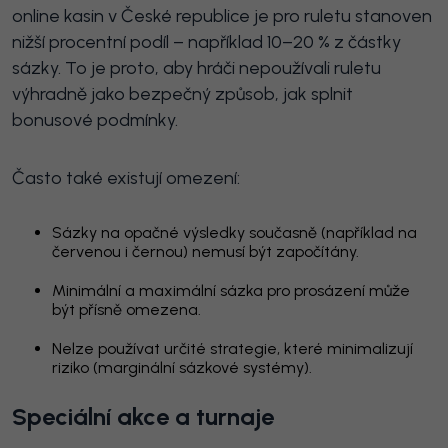
online kasin v České republice je pro ruletu stanoven
nižší procentní podíl – například 10–20 % z částky
sázky. To je proto, aby hráči nepoužívali ruletu
výhradně jako bezpečný způsob, jak splnit
bonusové podmínky.
Často také existují omezení:
Sázky na opačné výsledky současně (například na
červenou i černou) nemusí být započítány.
Minimální a maximální sázka pro prosázení může
být přísně omezena.
Nelze používat určité strategie, které minimalizují
riziko (marginální sázkové systémy).
Speciální akce a turnaje