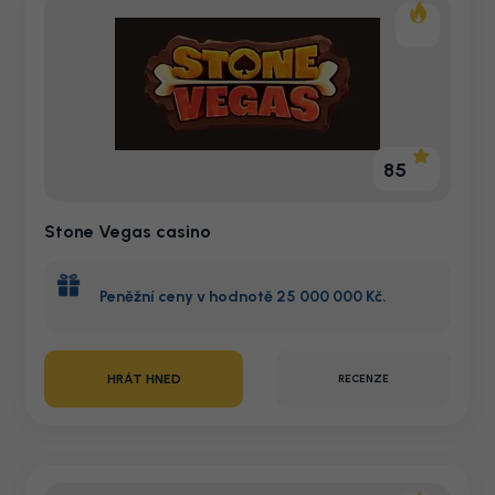
85
Stone Vegas casino
Peněžní ceny v hodnotě 25 000 000 Kč.
HRÁT HNED
RECENZE