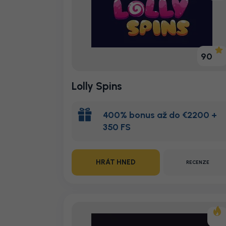
90
Lolly Spins
400% bonus až do €2200 +
350 FS
HRÁT HNED
RECENZE