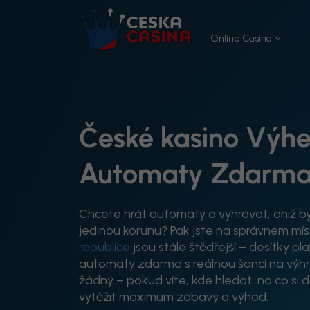
Online Casino
České kasino Výhe
Automaty Zdarm
Chcete hrát automaty a vyhrávat, aniž by
jedinou korunu? Pak jste na správném mís
republice
jsou stále štědřejší – desítky pl
automaty zdarma s reálnou šancí na výh
žádný – pokud víte, kde hledat, na co si 
vytěžit maximum zábavy a výhod.