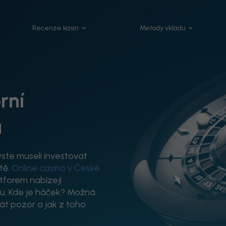
Recenze kasin
Metody vkladu
rní
a
ste museli investovat
tě.
Online casino v České
atforem nabízejí
ru. Kde je háček? Možná
dát pozor a jak z toho