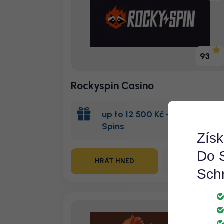
93
Rockyspin Casino
up to 12 500 Kč + 150 Free
Spins
Získ
Do 
HRÁT HNED
RECENZE
Sch