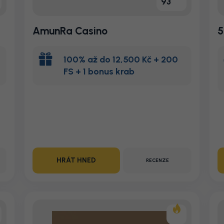
93
AmunRa Casino
5
100% až do 12,500 Kč + 200
FS + 1 bonus krab
HRÁT HNED
RECENZE