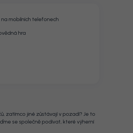
y na mobilních telefonech
vědná hra
ů, zatímco jiné zůstávají v pozadí? Je to
Pojďme se společně podívat, které výherní