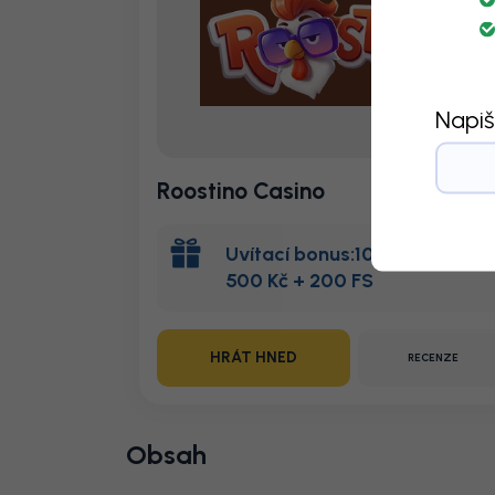
Napiš
Roostino Casino
Uvítací bonus:100% až do 12
500 Kč + 200 FS
HRÁT HNED
RECENZE
Obsah