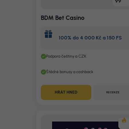
99
BDM Bet Casino
100% do 4 000 Kč a 150 FS
Podpora češtiny a CZK
Štědré bonusy a cashback
HRÁT HNED
RECENZE