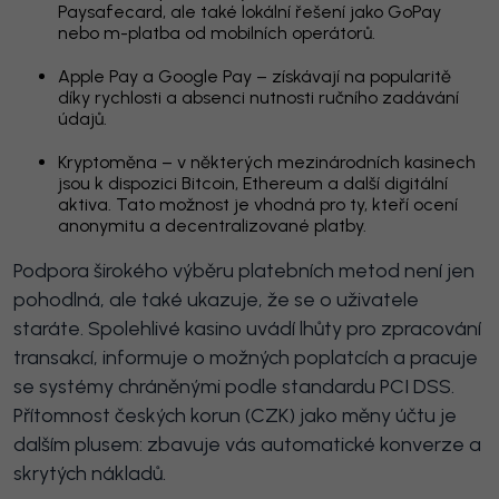
Paysafecard, ale také lokální řešení jako GoPay
nebo m-platba od mobilních operátorů.
Apple Pay a Google Pay – získávají na popularitě
díky rychlosti a absenci nutnosti ručního zadávání
údajů.
Kryptoměna – v některých mezinárodních kasinech
jsou k dispozici Bitcoin, Ethereum a další digitální
aktiva. Tato možnost je vhodná pro ty, kteří ocení
anonymitu a decentralizované platby.
Podpora širokého výběru platebních metod není jen
pohodlná, ale také ukazuje, že se o uživatele
staráte. Spolehlivé kasino uvádí lhůty pro zpracování
transakcí, informuje o možných poplatcích a pracuje
se systémy chráněnými podle standardu PCI DSS.
Přítomnost českých korun (CZK) jako měny účtu je
dalším plusem: zbavuje vás automatické konverze a
skrytých nákladů.