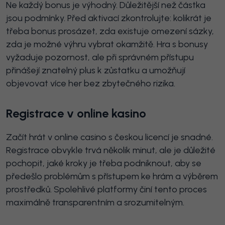
Ne každý bonus je výhodný. Důležitější než částka
jsou podmínky. Před aktivací zkontrolujte: kolikrát je
třeba bonus prosázet, zda existuje omezení sázky,
zda je možné výhru vybrat okamžitě. Hra s bonusy
vyžaduje pozornost, ale při správném přístupu
přinášejí znatelný plus k zůstatku a umožňují
objevovat více her bez zbytečného rizika.
Registrace v online kasino
Začít hrát v online casino s českou licencí je snadné.
Registrace obvykle trvá několik minut, ale je důležité
pochopit, jaké kroky je třeba podniknout, aby se
předešlo problémům s přístupem ke hrám a výběrem
prostředků. Spolehlivé platformy činí tento proces
maximálně transparentním a srozumitelným.