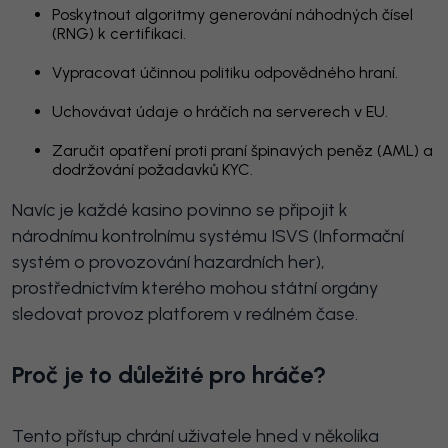
Poskytnout algoritmy generování náhodných čísel
(RNG) k certifikaci.
Vypracovat účinnou politiku odpovědného hraní.
Uchovávat údaje o hráčích na serverech v EU.
Zaručit opatření proti praní špinavých peněz (AML) a
dodržování požadavků KYC.
Navíc je každé kasino povinno se připojit k
národnímu kontrolnímu systému ISVS (Informační
systém o provozování hazardních her),
prostřednictvím kterého mohou státní orgány
sledovat provoz platforem v reálném čase.
Proč je to důležité pro hráče?
Tento přístup chrání uživatele hned v několika