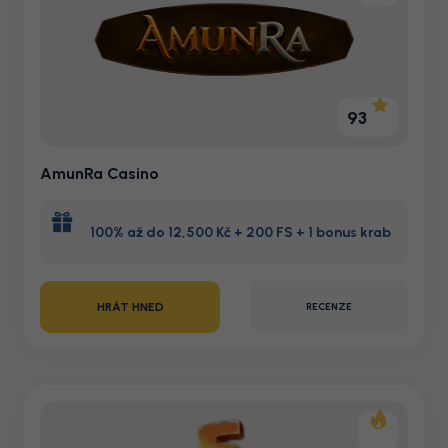
93
AmunRa Casino
100% až do 12,500 Kč + 200 FS + 1 bonus krab
HRÁT HNED
RECENZE