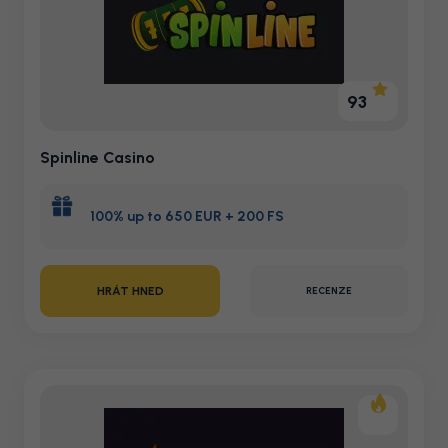
93
Spinline Casino
100% up to 650 EUR + 200 FS
HRÁT HNED
RECENZE