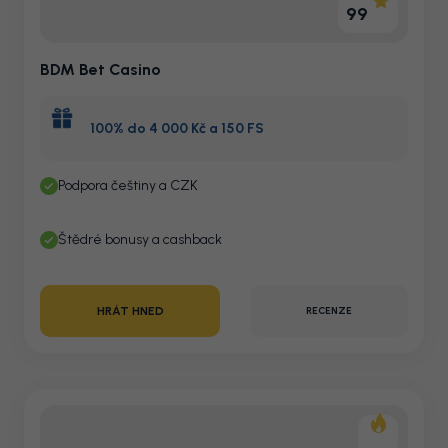
99
BDM Bet Casino
100% do 4 000 Kč a 150 FS
Podpora češtiny a CZK
Štědré bonusy a cashback
HRÁT HNED
RECENZE