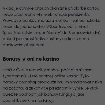
Vklad je obvykle připsán okamžitě při platbě kartou
nebo prostřednictvím elektronické peněženky.
Převody z bankovního účtu mohou trvat od několika
hodin do jednoho dne. Výběr trvá od 15 minut
(prostřednictvím e-peněženky) do 3 pracovních dnů,
pokud jsou prostředky zasílány na kartu nebo
bankovním převodem.
Bonusy v online kasino
Hráči z České republiky mohou počítat s různými
typy bonusů, které nabízejí online kasina. Tyto
nabídky pomáhají prodloužit hru, minimalizovat rizika
na začátku a získat více příležitostí k výhře. Je však
důležité pochopit, jak bonusy fungují a jaké
podmínky se k nim vztahují.