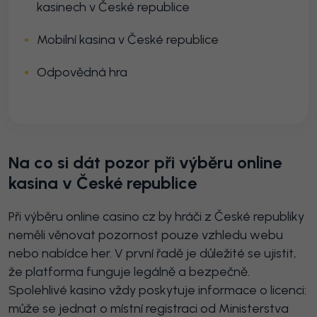
kasinech v České republice
Mobilní kasina v České republice
Odpovědná hra
Na co si dát pozor při výběru online
kasina v České republice
Při výběru online casino cz by hráči z České republiky
neměli věnovat pozornost pouze vzhledu webu
nebo nabídce her. V první řadě je důležité se ujistit,
že platforma funguje legálně a bezpečně.
Spolehlivé kasino vždy poskytuje informace o licenci:
může se jednat o místní registraci od Ministerstva