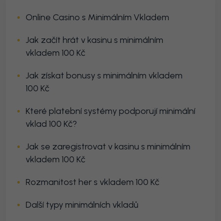
Online Casino s Minimálním Vkladem
Jak začít hrát v kasinu s minimálním
vkladem 100 Kč
Jak získat bonusy s minimálním vkladem
100 Kč
Které platební systémy podporují minimální
vklad 100 Kč?
Jak se zaregistrovat v kasinu s minimálním
vkladem 100 Kč
Rozmanitost her s vkladem 100 Kč
Další typy minimálních vkladů