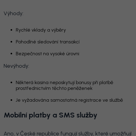
Výhody:
Rychlé vklady a výběry
Pohodlné sledování transakcí
Bezpečnost na vysoké úrovni
Nevýhody:
Některá kasina neposkytují bonusy při platbě
prostřednictvím těchto peněženek
Je vyžadována samostatná registrace ve službě
Mobilní platby a SMS služby
Ano, v České republice fungují služby, které umožňují