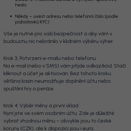
heslo
Někdy – uvést adresu nebo telefonní číslo (podle
požadavků KYC)
Vše je nutné pro vaši bezpečnost a aby vám v
budoucnu nic nebránilo v klidném výběru výher.
Krok 3: Potvrzení e-mailu nebo telefonu
Na e-mail (nebo v SMS) vám přijde odkaz/kód. Stačí
kliknout a účet je aktivován. Bez tohoto kroku
většina kasin neumožňuje doplnění účtu nebo
spuštění hry o peníze.
Krok 4: Výběr měny a první vklad
Nyní jste ve svém osobním účtu. Zde je důležité
vybrat vhodnou měnu – obvykle jsou to české
koruny (CZK), ale k dispozici jsou i eura.