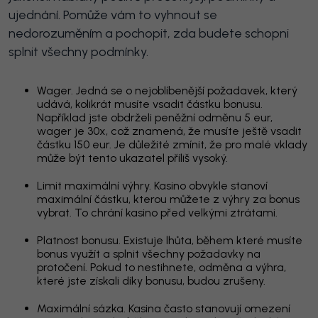
ujednání. Pomůže vám to vyhnout se
nedorozuměním a pochopit, zda budete schopni
splnit všechny podmínky.
Wager. Jedná se o nejoblíbenější požadavek, který
udává, kolikrát musíte vsadit částku bonusu.
Například jste obdrželi peněžní odměnu 5 eur,
wager je 30x, což znamená, že musíte ještě vsadit
částku 150 eur. Je důležité zmínit, že pro malé vklady
může být tento ukazatel příliš vysoký.
Limit maximální výhry. Kasino obvykle stanoví
maximální částku, kterou můžete z výhry za bonus
vybrat. To chrání kasino před velkými ztrátami.
Platnost bonusu. Existuje lhůta, během které musíte
bonus využít a splnit všechny požadavky na
protočení. Pokud to nestihnete, odměna a výhra,
které jste získali díky bonusu, budou zrušeny.
Maximální sázka. Kasina často stanovují omezení