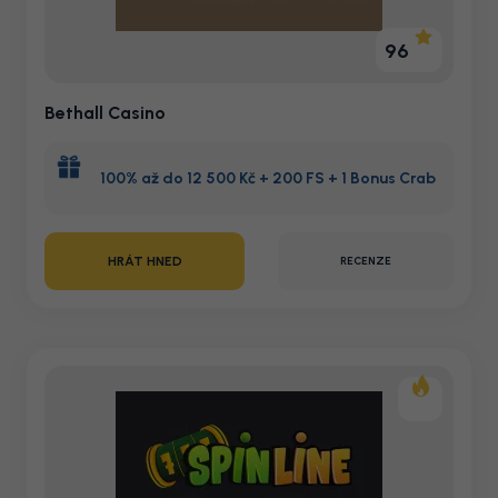
96
Bethall Casino
100% až do 12 500 Kč + 200 FS + 1 Bonus Crab
HRÁT HNED
RECENZE