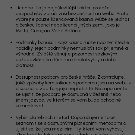
Licence. To je nejdůležitější faktor, protože
bezpochyby zaručí vaši bezpečnost na webu. Proto
vybírejte pouze licencovaná kasina. Může se jednat
o českou licenci nebo licenci jiných zemí, jako je
Malta, Curaçao, Velká Británie.
Podmínky bonusů. I když kasino může nabízet štědré
nabídky, jejich podmínky nemusí být tak příjemné a
výhodné. Zvláště věnujte pozornost sázkovým
požadavkům, limitům maximální výhry a době
platnosti.
Dostupnost podpory pro české hráče. Zkontrolujte,
jaké způsoby komunikace s podporou jsou na webu k
dispozici a zda funguje nepřetržitě. Nezapomeňte
se ujistit, že podpora je dostupná v češtině nebo
jiném jazyce, ve kterém se vám bude pohodlně
komunikovat.
Výběr platebních metod. Doporučujeme také
seznámit se s dostupnými platebními metodami a
ujistit se, že jsou mezi nimi i ty, které vám vyhovují.
Zkontrolujte také limity pro vklady a výběry a také