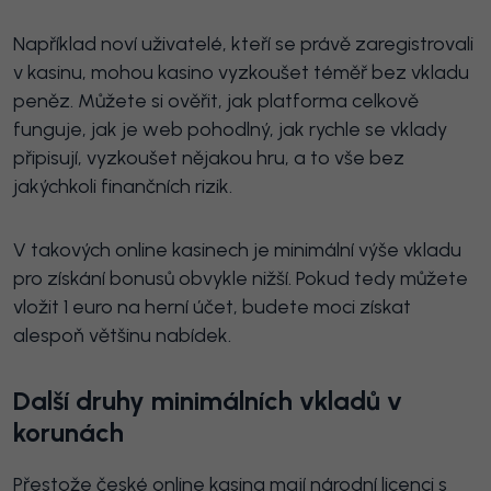
Například noví uživatelé, kteří se právě zaregistrovali
v kasinu, mohou kasino vyzkoušet téměř bez vkladu
peněz. Můžete si ověřit, jak platforma celkově
funguje, jak je web pohodlný, jak rychle se vklady
připisují, vyzkoušet nějakou hru, a to vše bez
jakýchkoli finančních rizik.
V takových online kasinech je minimální výše vkladu
pro získání bonusů obvykle nižší. Pokud tedy můžete
vložit 1 euro na herní účet, budete moci získat
alespoň většinu nabídek.
Další druhy minimálních vkladů v
korunách
Přestože české online kasina mají národní licenci s