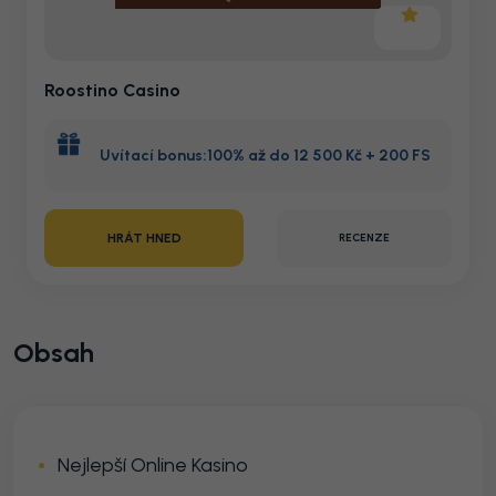
Roostino Casino
Uvítací bonus:100% až do 12 500 Kč + 200 FS
HRÁT HNED
RECENZE
Obsah
Nejlepší Online Kasino