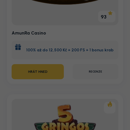
93
AmunRa Casino
100% až do 12,500 Kč + 200 FS + 1 bonus krab
HRÁT HNED
RECENZE