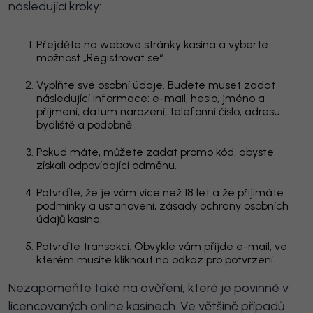
následující kroky:
Přejděte na webové stránky kasina a vyberte
možnost „Registrovat se“.
Vyplňte své osobní údaje. Budete muset zadat
následující informace: e-mail, heslo, jméno a
příjmení, datum narození, telefonní číslo, adresu
bydliště a podobně.
Pokud máte, můžete zadat promo kód, abyste
získali odpovídající odměnu.
Potvrďte, že je vám více než 18 let a že přijímáte
podmínky a ustanovení, zásady ochrany osobních
údajů kasina.
Potvrďte transakci. Obvykle vám přijde e-mail, ve
kterém musíte kliknout na odkaz pro potvrzení.
Nezapomeňte také na ověření, které je povinné v
licencovaných online kasinech. Ve většině případů