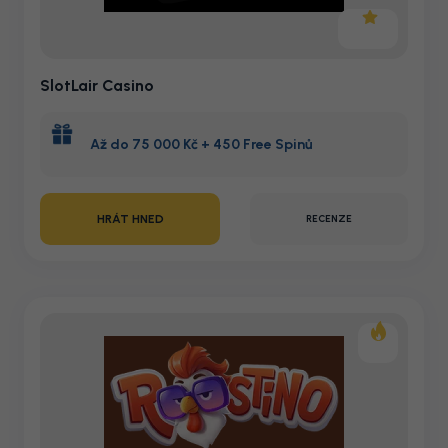
SlotLair Casino
Až do 75 000 Kč + 450 Free Spinů
HRÁT HNED
RECENZE