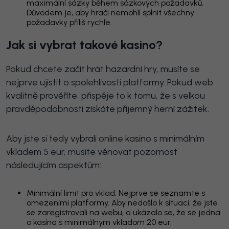
maximální sázky během sázkových požadavků.
Důvodem je, aby hráči nemohli splnit všechny
požadavky příliš rychle.
Jak si vybrat takové kasino?
Pokud chcete začít hrát hazardní hry, musíte se
nejprve ujistit o spolehlivosti platformy. Pokud web
kvalitně prověříte, přispěje to k tomu, že s velkou
pravděpodobností získáte příjemný herní zážitek.
Aby jste si tedy vybrali online kasino s minimálním
vkladem 5 eur, musíte věnovat pozornost
následujícím aspektům:
Minimální limit pro vklad. Nejprve se seznamte s
omezeními platformy. Aby nedošlo k situaci, že jste
se zaregistrovali na webu, a ukázalo se, že se jedná
o kasína s minimálnym vkladom 20 eur.