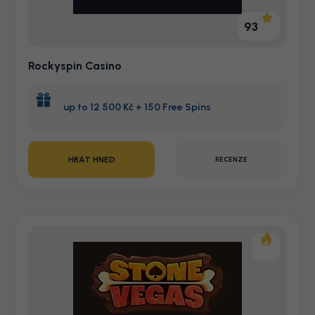
93
Rockyspin Casino
up to 12 500 Kč + 150 Free Spins
HRÁT HNED
RECENZE