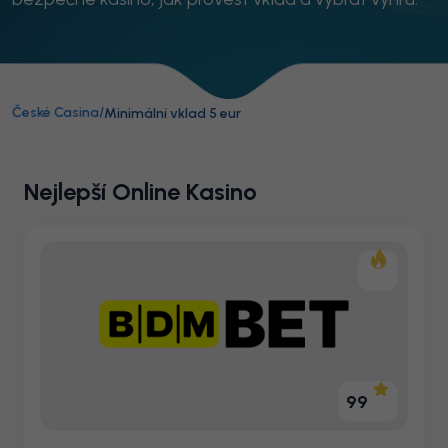
České Casina
/
Minimální vklad 5 eur
Nejlepší Online Kasino
99