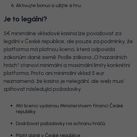
Aktivujte bonus a užijte si hru.
Je to legální?
5€ minimálne vkladové kasína lze považovat za
legální v České republice, ale pouze za podmínky, že
platforma má platnou licenci, která odpovídá
zákonům dané země. Podle zákona „O hazardních
hrách“ stanoví minimální a maximální limity konkrétní
platforma. Proto ani minimální vklad 5 eur
neznamená, že kasino je nelegální, ale web musí
splňovat následující požadavky:
Mít licenci vydanou Ministerstvem financí České
republiky.
Dodržovat požadavky na ochranu hráčů.
Platit daně v České republice.