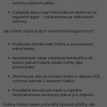
ochrany osobních údajů.
V případě sporu mají hráči možnost obrátit se na
regulační orgán – což představuje další úroveň
ochrany.
Jak si hráč může zajistit maximální bezpečnost?
Používejte oficiální web GoPay a autorizovaná
online kasina.
Nezadávejte údaje o bankovní kartě přímo do
kasina, pokud můžete použít GoPay jako
prostředníka.
Zkontrolujte, zda je na webu kasina k dispozici SSL
ochrana (zámek v adresním řádku).
Pravidelně aktualizujte hesla a zapněte
dvoufaktorovou autorizaci, pokud je k dispozici.
GoPay nabízí nejen pohodlný způsob platby, ale