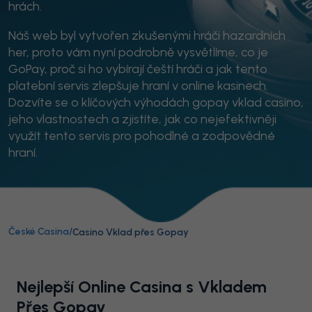
hrách.
Náš web byl vytvořen zkušenými hráči hazardních
her, proto vám nyní podrobně vysvětlíme, co je
GoPay, proč si ho vybírají čeští hráči a jak tento
platební servis zlepšuje hraní v online kasinech.
Dozvíte se o klíčových výhodách gopay vklad casino,
jeho vlastnostech a zjistíte, jak co nejefektivněji
využít tento servis pro pohodlné a zodpovědné
hraní.
České Casina
/
Casino Vklad přes Gopay
Nejlepší Online Casina s Vkladem
Přes Gopay