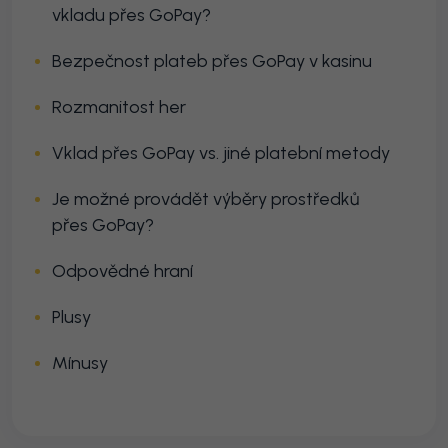
vkladu přes GoPay?
Bezpečnost plateb přes GoPay v kasinu
Rozmanitost her
Vklad přes GoPay vs. jiné platební metody
Je možné provádět výběry prostředků
přes GoPay?
Odpovědné hraní
Plusy
Mínusy