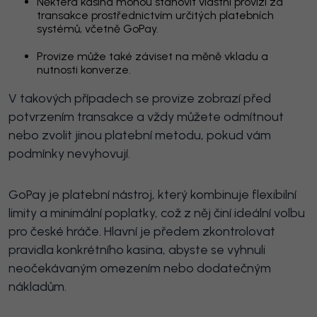
Některá kasina mohou stanovit vlastní provizi za
transakce prostřednictvím určitých platebních
systémů, včetně GoPay.
Provize může také záviset na měně vkladu a
nutnosti konverze.
V takových případech se provize zobrazí před
potvrzením transakce a vždy můžete odmítnout
nebo zvolit jinou platební metodu, pokud vám
podmínky nevyhovují.
GoPay je platební nástroj, který kombinuje flexibilní
limity a minimální poplatky, což z něj činí ideální volbu
pro české hráče. Hlavní je předem zkontrolovat
pravidla konkrétního kasina, abyste se vyhnuli
neočekávaným omezením nebo dodatečným
nákladům.