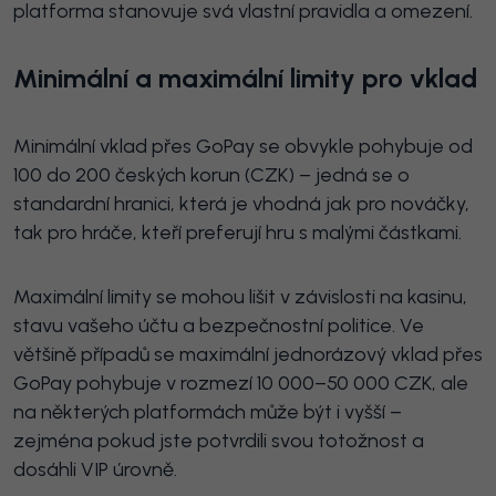
platforma stanovuje svá vlastní pravidla a omezení.
Minimální a maximální limity pro vklad
Minimální vklad přes GoPay se obvykle pohybuje od
100 do 200 českých korun (CZK) – jedná se o
standardní hranici, která je vhodná jak pro nováčky,
tak pro hráče, kteří preferují hru s malými částkami.
Maximální limity se mohou lišit v závislosti na kasinu,
stavu vašeho účtu a bezpečnostní politice. Ve
většině případů se maximální jednorázový vklad přes
GoPay pohybuje v rozmezí 10 000–50 000 CZK, ale
na některých platformách může být i vyšší –
zejména pokud jste potvrdili svou totožnost a
dosáhli VIP úrovně.