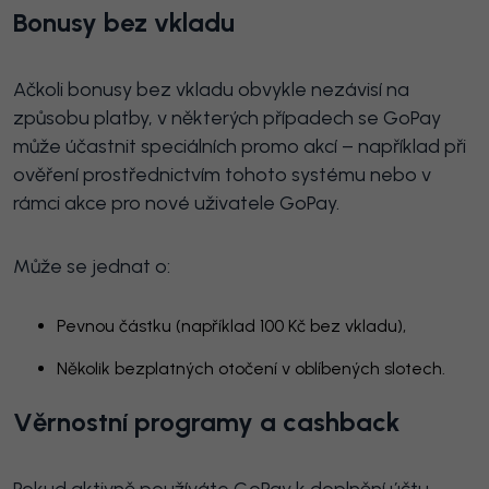
Bonusy bez vkladu
Ačkoli bonusy bez vkladu obvykle nezávisí na
způsobu platby, v některých případech se GoPay
může účastnit speciálních promo akcí – například při
ověření prostřednictvím tohoto systému nebo v
rámci akce pro nové uživatele GoPay.
Může se jednat o:
Pevnou částku (například 100 Kč bez vkladu),
Několik bezplatných otočení v oblíbených slotech.
Věrnostní programy a cashback