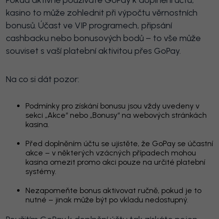
Pokud aktivně používáte GoPay k doplnění účtu,
kasino to může zohlednit při výpočtu věrnostních
bonusů. Účast ve VIP programech, připsání
cashbacku nebo bonusových bodů – to vše může
souviset s vaší platební aktivitou přes GoPay.
Na co si dát pozor:
Podmínky pro získání bonusu jsou vždy uvedeny v
sekci „Akce“ nebo „Bonusy“ na webových stránkách
kasina.
Před doplněním účtu se ujistěte, že GoPay se účastní
akce – v některých vzácných případech mohou
kasina omezit promo akci pouze na určité platební
systémy.
Nezapomeňte bonus aktivovat ručně, pokud je to
nutné – jinak může být po vkladu nedostupný.