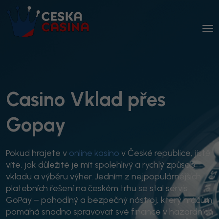
Casino Vklad přes
Gopay
Pokud hrajete v
online kasino
v České republice, jistě
víte, jak důležité je mít spolehlivý a rychlý způsob
vkladu a výběru výher. Jedním z nejpopulárnějších
platebních řešení na českém trhu se stal servis
GoPay – pohodlný a bezpečný nástroj, který hráčům
pomáhá snadno spravovat své finance v hazardních