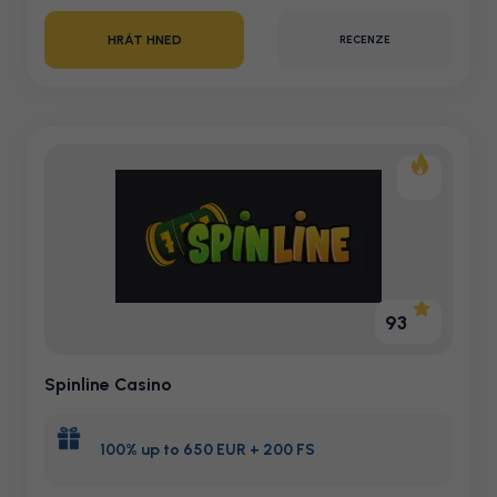
HRÁT HNED
RECENZE
93
Spinline Casino
100% up to 650 EUR + 200 FS