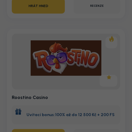
HRÁT HNED
RECENZE
Roostino Casino
Uvítací bonus:100% až do 12 500 Kč + 200 FS